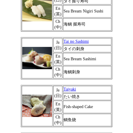
(日)
タイ握り寿司
En
Sea Bream Nigiri Sushi
(英)
Ch
海鲷 握寿司
(中)
Tai no Sashimi
Ja
(日)
タイの刺身
En
Sea Bream Sashimi
(英)
Ch
海鲷刺身
(中)
Taiyaki
Ja
(日)
たい焼き
En
Fish-shaped Cake
(英)
Ch
鲷鱼烧
(中)