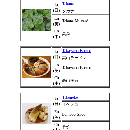
Takana
Ja
(日)
タカナ
En
Takana Mustard
(英)
Ch
高菜
(中)
Takayama Ramen
Ja
(日)
高山ラーメン
En
Takayama Ramen
(英)
Ch
高山拉面
(中)
Takenoko
Ja
(日)
タケノコ
En
Bamboo Shoot
(英)
Ch
竹笋