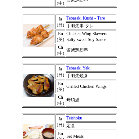
盐烤鸡翅串
(中)
Tebasaki Kushi - Tare
Ja
(日)
手羽先串 タレ
En
Chicken Wing Skewers -
(英)
Salty-sweet Soy Sauce
Ch
酱烤鸡翅串
(中)
Tebasaki Yaki
Ja
(日)
手羽先焼き
En
Grilled Chicken Wings
(英)
Ch
烤鸡翅
(中)
Teishoku
Ja
(日)
定食
En
Set Meals