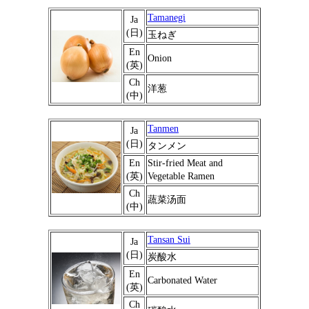
Tamanegi
Ja
(日)
玉ねぎ
En
Onion
(英)
Ch
洋葱
(中)
Tanmen
Ja
(日)
タンメン
En
Stir-fried Meat and
(英)
Vegetable Ramen
Ch
蔬菜汤面
(中)
Tansan Sui
Ja
(日)
炭酸水
En
Carbonated Water
(英)
Ch