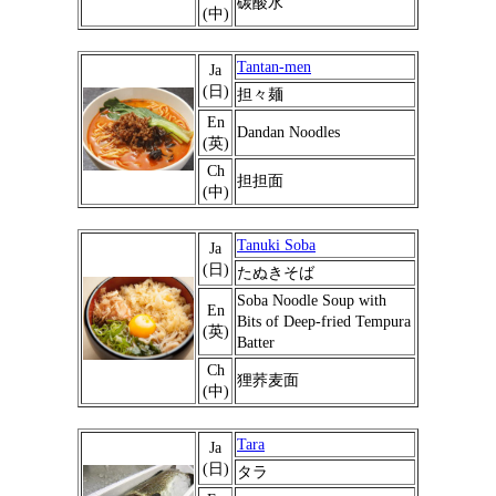
碳酸水
(中)
Tantan-men
Ja
(日)
担々麺
En
Dandan Noodles
(英)
Ch
担担面
(中)
Tanuki Soba
Ja
(日)
たぬきそば
Soba Noodle Soup with
En
Bits of Deep-fried Tempura
(英)
Batter
Ch
狸荞麦面
(中)
Tara
Ja
(日)
タラ