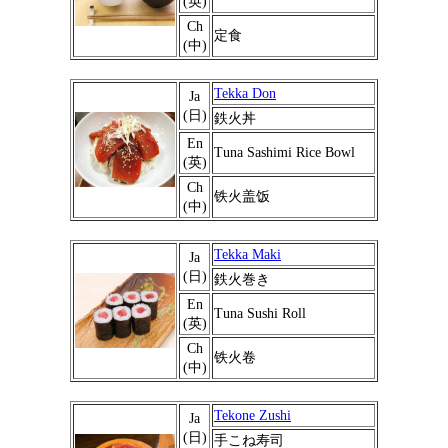
(英)
Ch
定食
(中)
Tekka Don
Ja
(日)
鉄火丼
En
Tuna Sashimi Rice Bowl
(英)
Ch
铁火盖饭
(中)
Tekka Maki
Ja
(日)
鉄火巻き
En
Tuna Sushi Roll
(英)
Ch
铁火卷
(中)
Tekone Zushi
Ja
(日)
手こね寿司