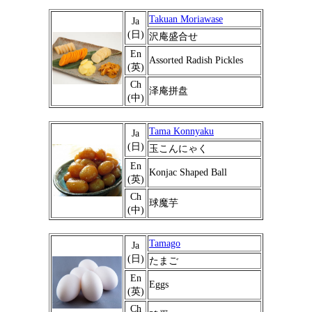
Takuan Moriawase
Ja
(日)
沢庵盛合せ
En
Assorted Radish Pickles
(英)
Ch
泽庵拼盘
(中)
Tama Konnyaku
Ja
(日)
玉こんにゃく
En
Konjac Shaped Ball
(英)
Ch
球魔芋
(中)
Tamago
Ja
(日)
たまご
En
Eggs
(英)
Ch