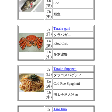
En
Cod
(英)
Ch
鳕鱼
(中)
Taraba-gani
Ja
(日)
タラバガニ
En
King Crab
(英)
Ch
多罗波蟹
(中)
Tarako Supageti
Ja
(日)
タラコスパゲティ
En
Cod Roe Spaghetti
(英)
Ch
明太子意大利面
(中)
Taro Imo
Ja