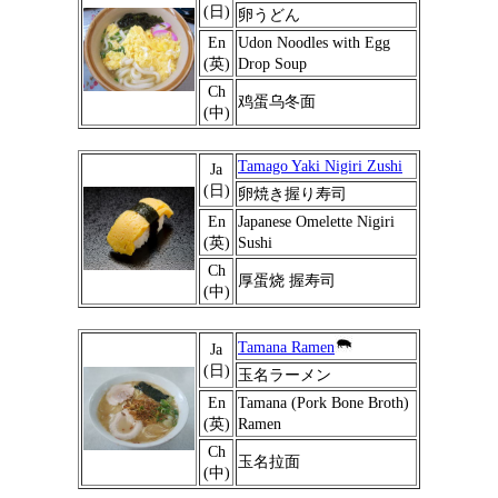
(日)
卵うどん
En
Udon Noodles with Egg
(英)
Drop Soup
Ch
鸡蛋乌冬面
(中)
Tamago Yaki Nigiri Zushi
Ja
(日)
卵焼き握り寿司
En
Japanese Omelette Nigiri
(英)
Sushi
Ch
厚蛋烧 握寿司
(中)
Tamana Ramen
Ja
(日)
玉名ラーメン
En
Tamana (Pork Bone Broth)
(英)
Ramen
Ch
玉名拉面
(中)