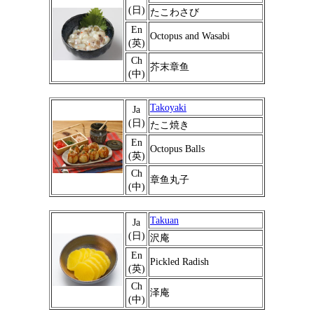
(日)
たこわさび
En
Octopus and Wasabi
(英)
Ch
芥末章鱼
(中)
Takoyaki
Ja
(日)
たこ焼き
En
Octopus Balls
(英)
Ch
章鱼丸子
(中)
Takuan
Ja
(日)
沢庵
En
Pickled Radish
(英)
Ch
泽庵
(中)