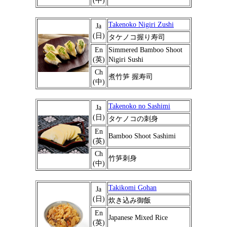
(中)
Takenoko Nigiri Zushi
Ja
(日)
タケノコ握り寿司
En
Simmered Bamboo Shoot
(英)
Nigiri Sushi
Ch
煮竹笋 握寿司
(中)
Takenoko no Sashimi
Ja
(日)
タケノコの刺身
En
Bamboo Shoot Sashimi
(英)
Ch
竹笋刺身
(中)
Takikomi Gohan
Ja
(日)
炊き込み御飯
En
Japanese Mixed Rice
(英)