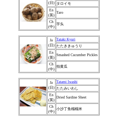
(日)
タロイモ
En
Taro
(英)
Ch
芋头
(中)
Tataki Kyuri
Ja
(日)
たたききゅうり
En
Smashed Cucumber Pickles
(英)
Ch
拍黄瓜
(中)
Tatami Iwashi
Ja
(日)
たたみいわし
En
Dried Sardine Sheet
(英)
Ch
小沙丁鱼榻榻米
(中)