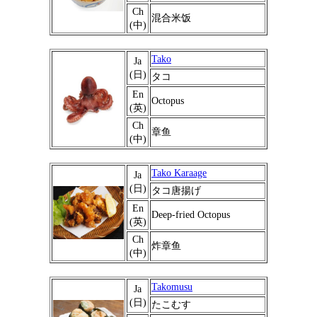
Ch
混合米饭
(中)
Tako
Ja
(日)
タコ
En
Octopus
(英)
Ch
章鱼
(中)
Tako Karaage
Ja
(日)
タコ唐揚げ
En
Deep-fried Octopus
(英)
Ch
炸章鱼
(中)
Takomusu
Ja
(日)
たこむす