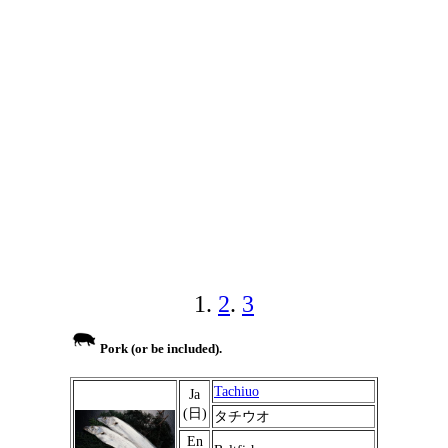
1.
2
.
3
Pork (or be included).
Tachiuo
Ja
(日)
タチウオ
En