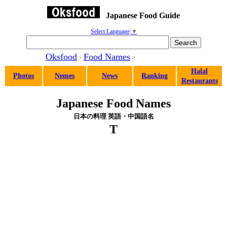
Japanese Food Guide
Select Language
▼
Oksfood
Food Names
>
>
Halal
Photos
Nemes
News
Ranking
Restaurants
Japanese Food Names
日本の料理 英語・中国語名
T