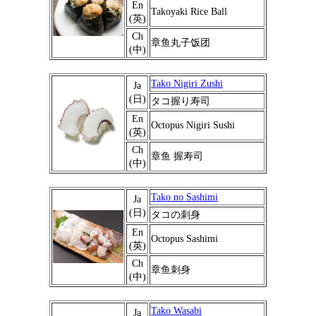
En
Takoyaki Rice Ball
(英)
Ch
章鱼丸子饭团
(中)
Tako Nigiri Zushi
Ja
(日)
タコ握り寿司
En
Octopus Nigiri Sushi
(英)
Ch
章鱼 握寿司
(中)
Tako no Sashimi
Ja
(日)
タコの刺身
En
Octopus Sashimi
(英)
Ch
章鱼刺身
(中)
Tako Wasabi
Ja