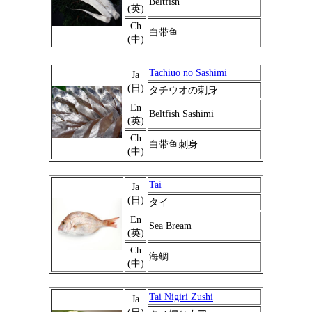
Beltfish
(英)
Ch
白带鱼
(中)
Tachiuo no Sashimi
Ja
(日)
タチウオの刺身
En
Beltfish Sashimi
(英)
Ch
白带鱼刺身
(中)
Tai
Ja
(日)
タイ
En
Sea Bream
(英)
Ch
海鲷
(中)
Tai Nigiri Zushi
Ja