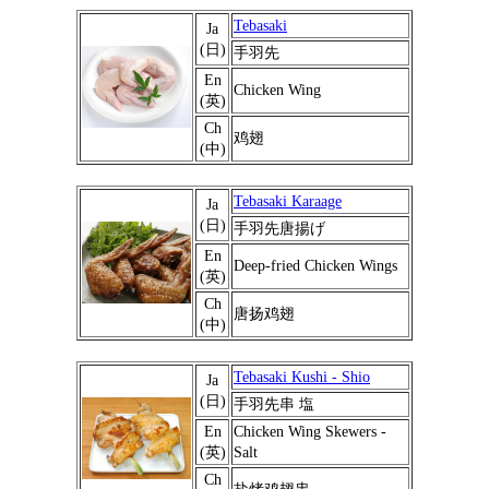
Tebasaki
Ja
(日)
手羽先
En
Chicken Wing
(英)
Ch
鸡翅
(中)
Tebasaki Karaage
Ja
(日)
手羽先唐揚げ
En
Deep-fried Chicken Wings
(英)
Ch
唐扬鸡翅
(中)
Tebasaki Kushi - Shio
Ja
(日)
手羽先串 塩
En
Chicken Wing Skewers -
(英)
Salt
Ch