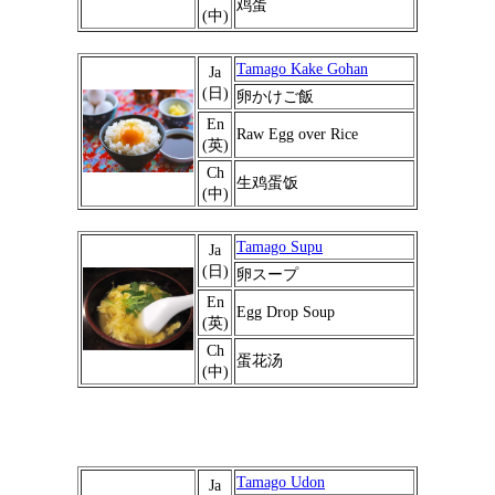
鸡蛋
(中)
Tamago Kake Gohan
Ja
(日)
卵かけご飯
En
Raw Egg over Rice
(英)
Ch
生鸡蛋饭
(中)
Tamago Supu
Ja
(日)
卵スープ
En
Egg Drop Soup
(英)
Ch
蛋花汤
(中)
Tamago Udon
Ja