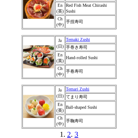
En
Red Fish Meat Chirashi
(英)
Sushi
Ch
手捏寿司
(中)
Temaki Zushi
Ja
(日)
手巻き寿司
En
Hand-rolled Sushi
(英)
Ch
手卷寿司
(中)
Temari Zushi
Ja
(日)
てまり寿司
En
Ball-shaped Sushi
(英)
Ch
手鞠寿司
(中)
1.
2
.
3