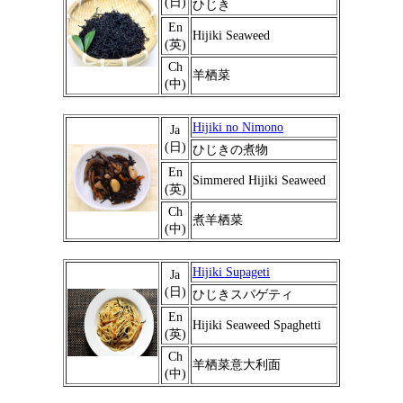
(日)
ひじき
En
Hijiki Seaweed
(英)
Ch
羊栖菜
(中)
Hijiki no Nimono
Ja
(日)
ひじきの煮物
En
Simmered Hijiki Seaweed
(英)
Ch
煮羊栖菜
(中)
Hijiki Supageti
Ja
(日)
ひじきスパゲティ
En
Hijiki Seaweed Spaghetti
(英)
Ch
羊栖菜意大利面
(中)