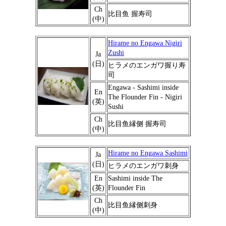
Ch
比目鱼 握寿司
(中)
Hirame no Engawa Nigiri
Zushi
Ja
(日)
ヒラメのエンガワ握り寿
司
Engawa - Sashimi inside
En
The Flounder Fin - Nigiri
(英)
Sushi
Ch
比目鱼縁侧 握寿司
(中)
Hirame no Engawa Sashimi
Ja
(日)
ヒラメのエンガワ刺身
En
Sashimi inside The
(英)
Flounder Fin
Ch
比目鱼縁侧刺身
(中)