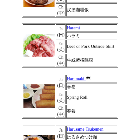
Ch
汉堡咖喱饭
(中)
Harami
Ja
(日)
ハラミ
En
Beef or Pork Outside Skirt
(英)
Ch
牛或猪横隔膜
(中)
Harumaki
Ja
(日)
春巻
En
Spring Roll
(英)
Ch
春卷
(中)
Harusame Tsukemen
Ja
(日)
はるさめつけ麺