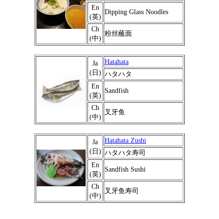
En
Dipping Glass Noodles
(英)
Ch
粉丝蘸面
(中)
Hatahata
Ja
(日)
ハタハタ
En
Sandfish
(英)
Ch
叉牙鱼
(中)
Hatahata Zushi
Ja
(日)
ハタハタ寿司
En
Sandfish Sushi
(英)
Ch
叉牙鱼寿司
(中)