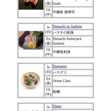
(英)
Sushi
Ch
中鰤鱼 握寿司
(中)
Hamachi no Sashimi
Ja
(日)
ハマチの刺身
En
Hamachi Amberjack
(英)
Sashimi
Ch
中鰤鱼刺身
(中)
Hamaguri
Ja
(日)
ハマグリ
En
Orient Clam
(英)
Ch
蛤蜊
(中)
Hamo
Ja