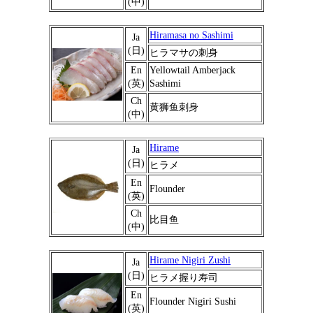
(中)
Hiramasa no Sashimi
Ja
(日)
ヒラマサの刺身
En
Yellowtail Amberjack
(英)
Sashimi
Ch
黄狮鱼刺身
(中)
Hirame
Ja
(日)
ヒラメ
En
Flounder
(英)
Ch
比目鱼
(中)
Hirame Nigiri Zushi
Ja
(日)
ヒラメ握り寿司
En
Flounder Nigiri Sushi
(英)