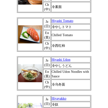
Ch
冷素面
(中)
Hiyashi Tomato
Ja
(日)
冷やしトマト
En
Chilled Tomato
(英)
Ch
冷西红柿
(中)
Hiyashi Udon
Ja
(日)
冷やしうどん
En
Chilled Udon Noodles with
(英)
Sauce
Ch
冷乌冬面
(中)
Hiyayakko
Ja
(日)
冷奴