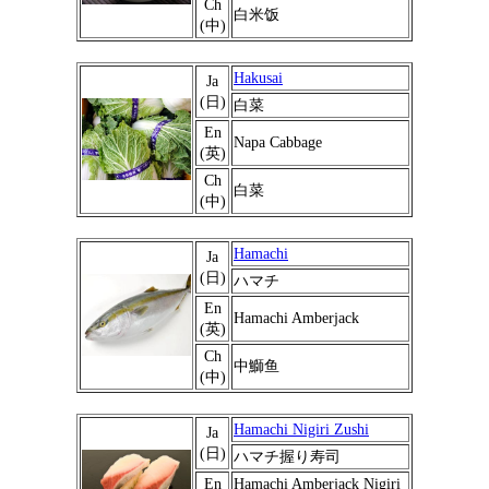
Ch
白米饭
(中)
Hakusai
Ja
(日)
白菜
En
Napa Cabbage
(英)
Ch
白菜
(中)
Hamachi
Ja
(日)
ハマチ
En
Hamachi Amberjack
(英)
Ch
中鰤鱼
(中)
Hamachi Nigiri Zushi
Ja
(日)
ハマチ握り寿司
En
Hamachi Amberjack Nigiri