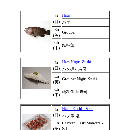
Hata
Ja
(日)
ハタ
En
Grouper
(英)
Ch
鲶科鱼
(中)
Hata Nigiri Zushi
Ja
(日)
ハタ握り寿司
En
Grouper Nigiri Sushi
(英)
Ch
鲶科鱼 握寿司
(中)
Hatsu Kushi - Shio
Ja
(日)
ハツ串 塩
En
Chicken Heart Skewers -
(英)
Salt