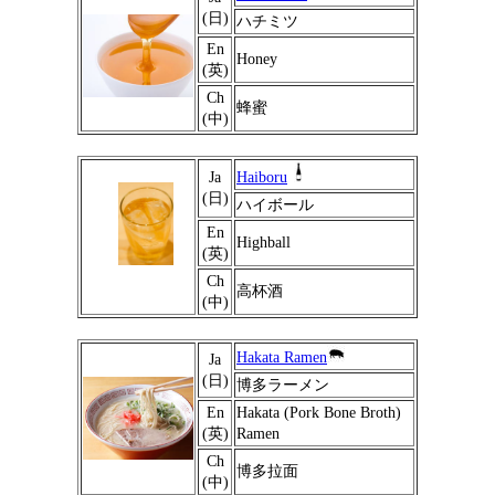
(日)
ハチミツ
En
Honey
(英)
Ch
蜂蜜
(中)
Ja
Haiboru
(日)
ハイボール
En
Highball
(英)
Ch
高杯酒
(中)
Hakata Ramen
Ja
(日)
博多ラーメン
En
Hakata (Pork Bone Broth)
(英)
Ramen
Ch
博多拉面
(中)