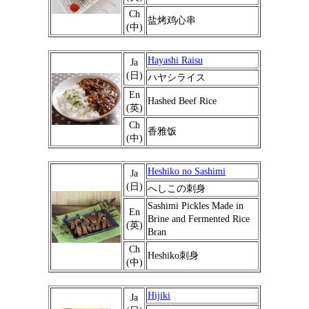
Ch
盐烤鸡心串
(中)
Hayashi Raisu
Ja
(日)
ハヤシライス
En
Hashed Beef Rice
(英)
Ch
香雅饭
(中)
Heshiko no Sashimi
Ja
(日)
へしこの刺身
Sashimi Pickles Made in
En
Brine and Fermented Rice
(英)
Bran
Ch
Heshiko刺身
(中)
Hijiki
Ja