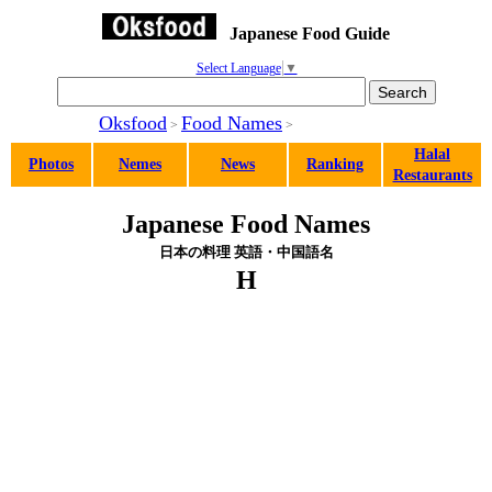
Japanese Food Guide
Select Language
▼
Oksfood
Food Names
>
>
Halal
Photos
Nemes
News
Ranking
Restaurants
Japanese Food Names
日本の料理 英語・中国語名
H