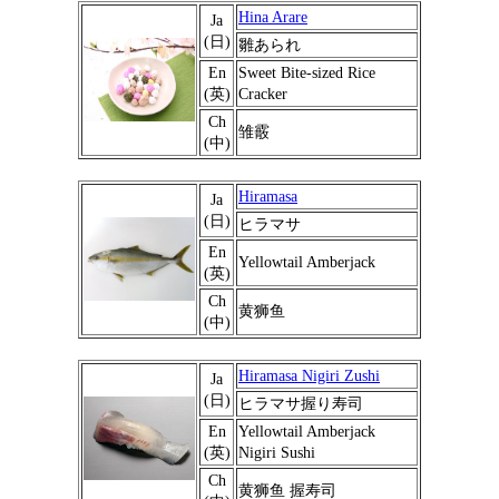
Hina Arare
Ja
(日)
雛あられ
En
Sweet Bite-sized Rice
(英)
Cracker
Ch
雏霰
(中)
Hiramasa
Ja
(日)
ヒラマサ
En
Yellowtail Amberjack
(英)
Ch
黄狮鱼
(中)
Hiramasa Nigiri Zushi
Ja
(日)
ヒラマサ握り寿司
En
Yellowtail Amberjack
(英)
Nigiri Sushi
Ch
黄狮鱼 握寿司