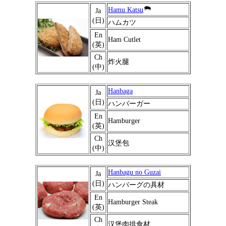
Hamu Katsu
Ja
(日)
ハムカツ
En
Ham Cutlet
(英)
Ch
炸火腿
(中)
Hanbaga
Ja
(日)
ハンバーガー
En
Hamburger
(英)
Ch
汉堡包
(中)
Hanbagu no Guzai
Ja
(日)
ハンバーグの具材
En
Hamburger Steak
(英)
Ch
汉堡肉排食材