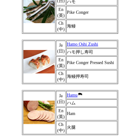
(日)
ハモ
En
Pike Conger
(英)
Ch
海鳗
(中)
Hamo Oshi Zushi
Ja
(日)
ハモ押し寿司
En
Pike Conger Pressed Sushi
(英)
Ch
海鳗押寿司
(中)
Hamu
Ja
(日)
ハム
En
Ham
(英)
Ch
火腿
(中)