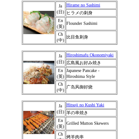
Hirame no Sashimi
Ja
(日)
ヒラメの刺身
En
Flounder Sashimi
(英)
Ch
比目鱼刺身
(中)
Hiroshimafu Okonomiyaki
Ja
(日)
広島風お好み焼き
En
Japanese Pancake -
(英)
Hiroshima Style
Ch
广岛风御好烧
(中)
Hitsuji no Kushi Yaki
Ja
(日)
羊の串焼き
En
Grilled Mutton Skewers
(英)
Ch
烤羊肉串