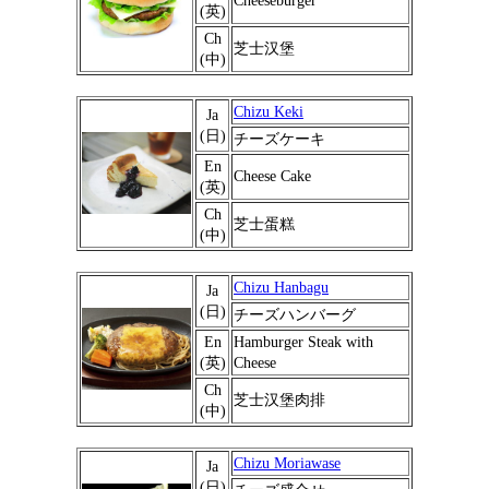
Cheeseburger
(英)
Ch
芝士汉堡
(中)
Chizu Keki
Ja
(日)
チーズケーキ
En
Cheese Cake
(英)
Ch
芝士蛋糕
(中)
Chizu Hanbagu
Ja
(日)
チーズハンバーグ
En
Hamburger Steak with
(英)
Cheese
Ch
芝士汉堡肉排
(中)
Chizu Moriawase
Ja
(日)