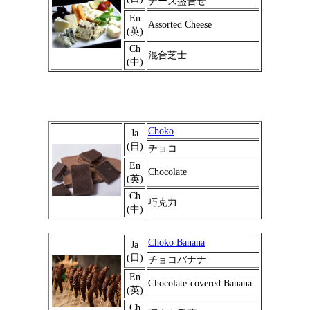
チーズ盛合せ
En
Assorted Cheese
(英)
Ch
混合芝士
(中)
Choko
Ja
(日)
チョコ
En
Chocolate
(英)
Ch
巧克力
(中)
Choko Banana
Ja
(日)
チョコバナナ
En
Chocolate-covered Banana
(英)
Ch