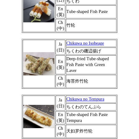
(日)
ちくわ
En
Tube‐shaped Fish Paste
(英)
Ch
竹轮
(中)
Chikuwa no Isobeage
Ja
(日)
ちくわの磯辺揚げ
Deep-fried Tube‐shaped
En
Fish Paste with Green
(英)
Laver
Ch
海苔炸竹轮
(中)
Chikuwa no Tempura
Ja
(日)
ちくわのてんぷら
En
Tube‐shaped Fish Paste
(英)
Tempura
Ch
天妇罗炸竹轮
(中)