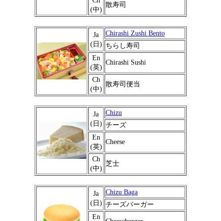
Ch
散寿司
(中)
Chirashi Zushi Bento
Ja
(日)
ちらし寿司
En
Chirashi Sushi
(英)
Ch
散寿司便当
(中)
Chizu
Ja
(日)
チーズ
En
Cheese
(英)
Ch
芝士
(中)
Chizu Baga
Ja
(日)
チーズバーガー
En