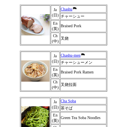
Chashu
Ja
(日)
チャーシュー
En
Braised Pork
(英)
Ch
叉烧
(中)
Chashu-men
Ja
(日)
チャーシューメン
En
Braised Pork Ramen
(英)
Ch
叉烧拉面
(中)
Cha Soba
Ja
(日)
茶そば
En
Green Tea Soba Noodles
(英)