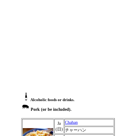
Alcoholic foods or drinks.
Pork (or be included).
Chahan
Ja
(日)
チャーハン