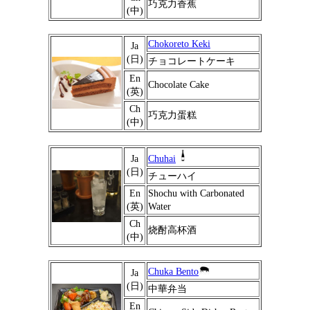
巧克力香蕉
(中)
Chokoreto Keki
Ja
(日)
チョコレートケーキ
En
Chocolate Cake
(英)
Ch
巧克力蛋糕
(中)
Ja
Chuhai
(日)
チューハイ
En
Shochu with Carbonated
(英)
Water
Ch
烧酎高杯酒
(中)
Chuka Bento
Ja
(日)
中華弁当
En