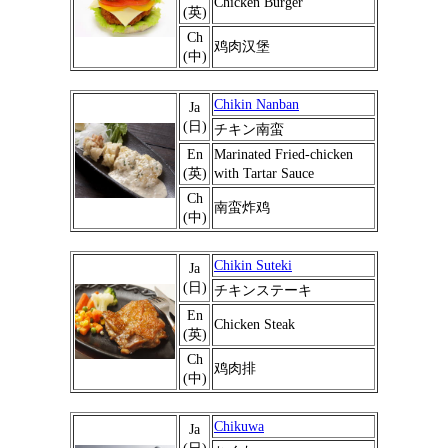
Chicken Burger
(英)
Ch
鸡肉汉堡
(中)
Chikin Nanban
Ja
(日)
チキン南蛮
En
Marinated Fried-chicken
(英)
with Tartar Sauce
Ch
南蛮炸鸡
(中)
Chikin Suteki
Ja
(日)
チキンステーキ
En
Chicken Steak
(英)
Ch
鸡肉排
(中)
Chikuwa
Ja