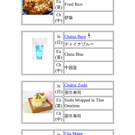
En
Fried Rice
(英)
Ch
炒饭
(中)
Ja
Chaina Buru
(日)
チャイナブルー
En
China Blue
(英)
Ch
中国蓝
(中)
Chakin Zushi
Ja
(日)
茶巾寿司
En
Sushi Wrapped in Thin
(英)
Omelette
Ch
茶巾寿司
(中)
Cha Mame
Ja