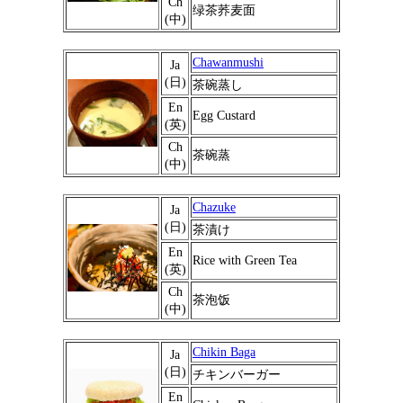
Ch
绿茶荞麦面
(中)
Chawanmushi
Ja
(日)
茶碗蒸し
En
Egg Custard
(英)
Ch
茶碗蒸
(中)
Chazuke
Ja
(日)
茶漬け
En
Rice with Green Tea
(英)
Ch
茶泡饭
(中)
Chikin Baga
Ja
(日)
チキンバーガー
En