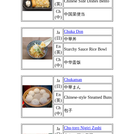
Chinese Side Dishes Bento
(英)
Ch
中国菜便当
(中)
Chuka Don
Ja
(日)
中華丼
En
Starchy Sauce Rice Bowl
(英)
Ch
中华盖饭
(中)
Chukaman
Ja
(日)
中華まん
En
Chinese-style Steamed Buns
(英)
Ch
包子
(中)
Chu-toro Nigiri Zushi
Ja