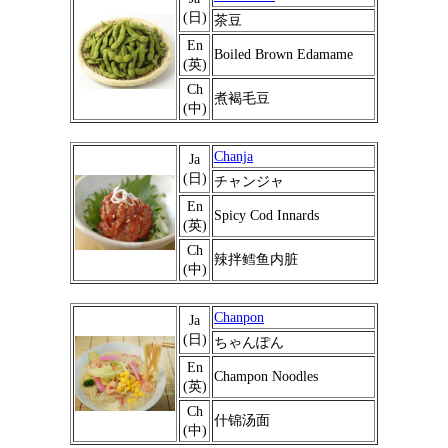
(日)
茶豆
En
Boiled Brown Edamame
(英)
Ch
煮褐毛豆
(中)
Chanja
Ja
(日)
チャンジャ
En
Spicy Cod Innards
(英)
Ch
辣拌鳕鱼内脏
(中)
Chanpon
Ja
(日)
ちゃんぽん
En
Champon Noodles
(英)
Ch
什锦汤面
(中)