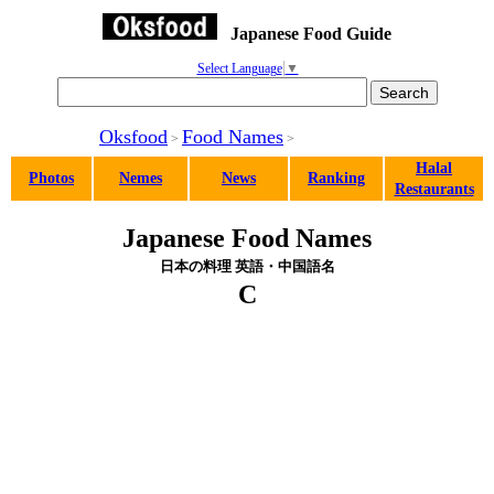
Japanese Food Guide
Select Language
▼
Oksfood
Food Names
>
>
Halal
Photos
Nemes
News
Ranking
Restaurants
Japanese Food Names
日本の料理 英語・中国語名
C