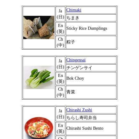
Chimaki
Ja
(日)
ちまき
En
Sticky Rice Dumplings
(英)
Ch
粽子
(中)
Chingensai
Ja
(日)
チンゲンサイ
En
Bok Choy
(英)
Ch
青菜
(中)
Chirashi Zushi
Ja
(日)
ちらし寿司弁当
En
Chirashi Sushi Bento
(英)