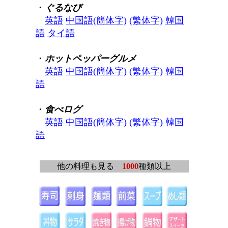
・
ぐるなび
英語
中国語(簡体字)
(繁体字)
韓国
語
タイ語
・
ホットペッパーグルメ
英語
中国語(簡体字)
(繁体字)
韓国
語
・
食べログ
英語
中国語(簡体字)
(繁体字)
韓国
語
他の料理も見る
1000
種類以上