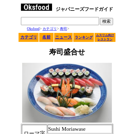
ジャパニーズフードガイド
>
>
>
Oksfood
カテゴリ
寿司
ムスリム向け
カテゴリ
名前
ニュース
ランキング
レストラン
寿司盛合せ
Sushi Moriawase
ローマ字