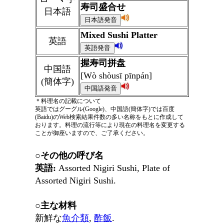
寿司盛合せ
日本語
Mixed Sushi Platter
英語
握寿司拼盘
中国語
[Wò shòusī pīnpán]
(簡体字)
＊料理名の記載について
英語ではグーグル(Google)、中国語(簡体字)では百度
(Baidu)のWeb検索結果件数の多い名称をもとに作成して
おります。料理の流行等により現在の料理名を変更する
ことが御座いますので、ご了承ください。
○その他の呼び名
英語:
Assorted Nigiri Sushi, Plate of
Assorted Nigiri Sushi.
○主な材料
新鮮な
魚介類
,
酢飯
.