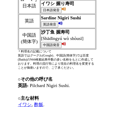
イワシ 握り寿司
日本語
Sardine Nigiri Sushi
英語
沙丁鱼 握寿司
中国語
[Shādīngyú wò shòusī]
(簡体字)
＊料理名の記載について
英語ではグーグル(Google)、中国語(簡体字)では百度
(Baidu)のWeb検索結果件数の多い名称をもとに作成して
おります。料理の流行等により現在の料理名を変更する
ことが御座いますので、ご了承ください。
○その他の呼び名
英語:
Pilchard Nigiri Sushi.
○主な材料
イワシ
,
酢飯
.