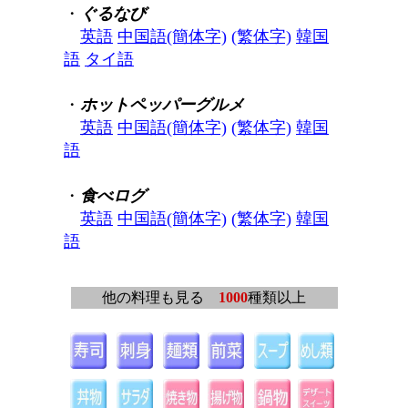
・
ぐるなび
英語
中国語(簡体字)
(繁体字)
韓国
語
タイ語
・
ホットペッパーグルメ
英語
中国語(簡体字)
(繁体字)
韓国
語
・
食べログ
英語
中国語(簡体字)
(繁体字)
韓国
語
他の料理も見る
1000
種類以上